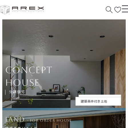
concept
house
分譲住宅
今週の見学会場
建築条件付き土地
HOME
分譲住宅
open house
LAND
- for ORDER HOUSE
今週の見学会場