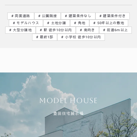
両面道路
公園隣接
建築条件なし
建築条件付き
モデルハウス
土地分譲
角地
50坪以上の敷地
大型分譲地
駅 徒歩10分以内
南向き
前道6m以上
最終1邸
小学校 徒歩10分以内
model house
豊田住宅展示場