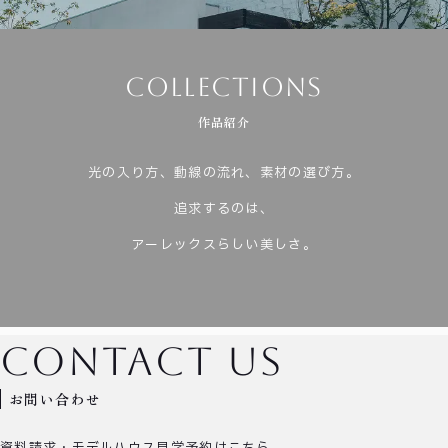
after support
arex method
reform
工法・構造・性能
アフターサポート
リフォーム
collections
作品紹介
光の入り方、動線の流れ、素材の選び方。
追求するのは、
アーレックスらしい美しさ。
contact us
お問い合わせ
資料請求・モデルハウス見学予約はこちら。