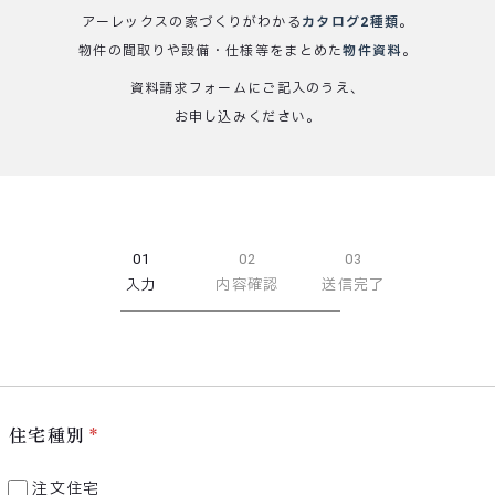
アーレックスの家づくりがわかる
カタログ2種類
。
物件の間取りや設備・仕様等をまとめた
物件資料
。
資料請求フォームにご記入のうえ、
お申し込みください。
01
02
03
入力
内容確認
送信完了
住宅種別
注文住宅