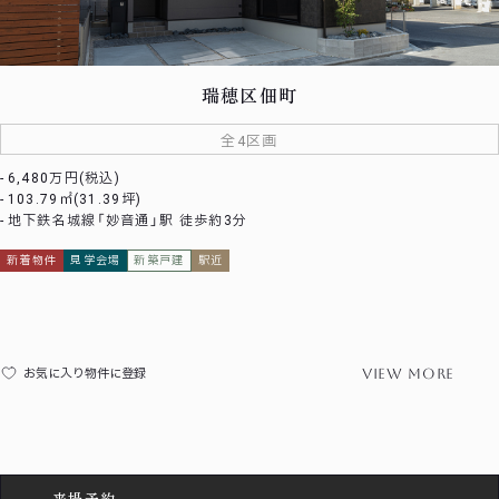
瑞穂区佃町
全4区画
6,480万円(税込)
103.79㎡(31.39坪)
地下鉄名城線「妙音通」駅 徒歩約3分
新着物件
見学会場
新築戸建
駅近
view more
お気に入り物件に登録
来場予約