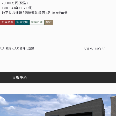
7,180万円(税込)
108.14㎡(32.71坪)
地下鉄桜通線「瑞穂運動場西」駅 徒歩約8分
新着物件
見学会場
新築戸建
駅近
view more
お気に入り物件に登録
来場予約