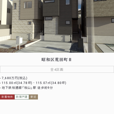
昭和区荒田町Ⅱ
全4区画
7,680万円(税込)
115.00㎡(34.78坪)・115.07㎡(34.80坪)
地下鉄桜通線「桜山」駅 徒歩約9分
新着物件
新築戸建
駅近