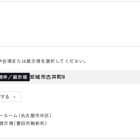
学会場または展示場を選択してください。
安城市古井町Ⅱ
物件／展示場
択する
ールーム（名古屋市中区）
展示場（豊田市駒新町）