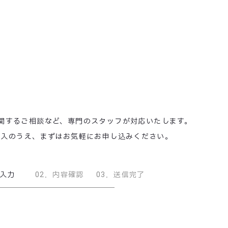
関するご相談など、
専門のスタッフが対応いたします。
記入のうえ、
まずはお気軽にお申し込みください。
入力
02
．
内容確認
03
．
送信完了