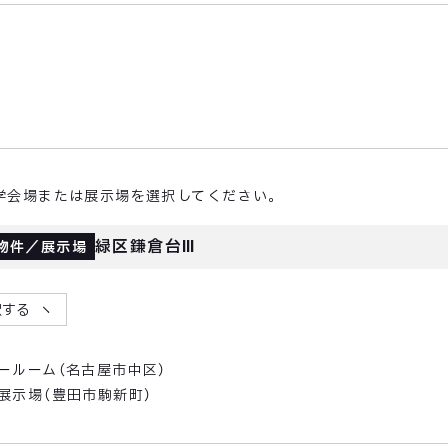
学会場または展示場を選択してください。
緑区鎌倉台Ⅲ
物件／展示場
択する
ールーム（名古屋市中区）
展示場（豊田市駒新町）