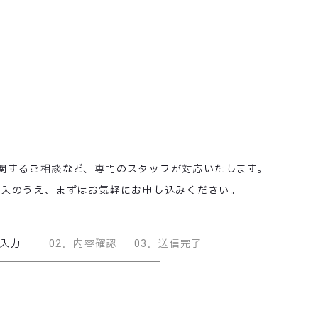
関するご相談など、
専門のスタッフが対応いたします。
記入のうえ、
まずはお気軽にお申し込みください。
入力
02
．
内容確認
03
．
送信完了