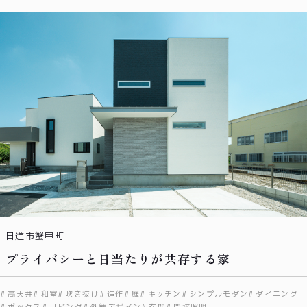
日進市蟹甲町
プライバシーと日当たりが共存する家
高天井
和室
吹き抜け
造作
庭
キッチン
シンプルモダン
ダイニング