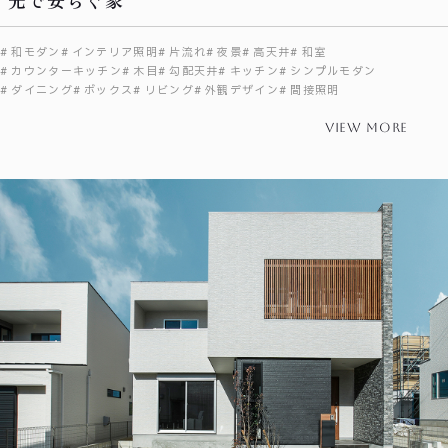
和モダン
インテリア照明
片流れ
夜景
高天井
和室
カウンターキッチン
木目
勾配天井
キッチン
シンプルモダン
ダイニング
ボックス
リビング
外観デザイン
間接照明
view more