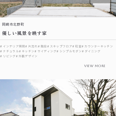
岡崎市北野町
優しい風景を映す家
インテリア照明
片流れ
階段
スキップフロア
和室
カウンターキッチン
ナチュラル
キッチン
サイディング
シンプルモダン
ダイニング
リビング
外観デザイン
view more