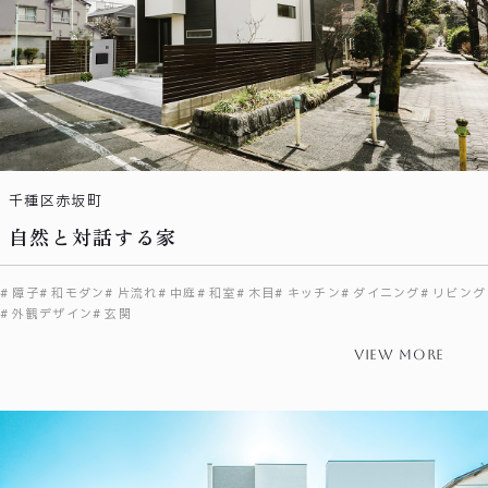
千種区赤坂町
自然と対話する家
障子
和モダン
片流れ
中庭
和室
木目
キッチン
ダイニング
リビング
外観デザイン
玄関
view more