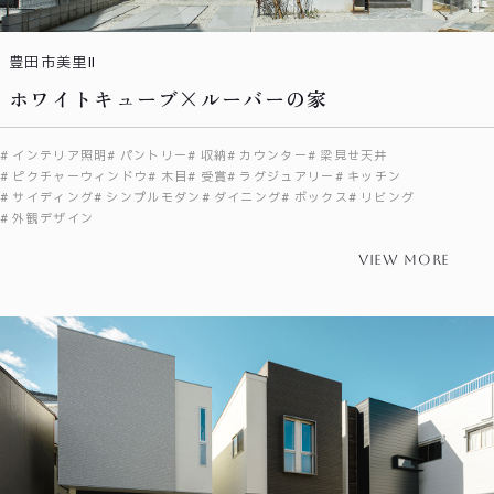
豊田市美里Ⅱ
ホワイトキューブ×ルーバーの家
インテリア照明
パントリー
収納
カウンター
梁見せ天井
ピクチャーウィンドウ
木目
受賞
ラグジュアリー
キッチン
サイディング
シンプルモダン
ダイニング
ボックス
リビング
外観デザイン
view more