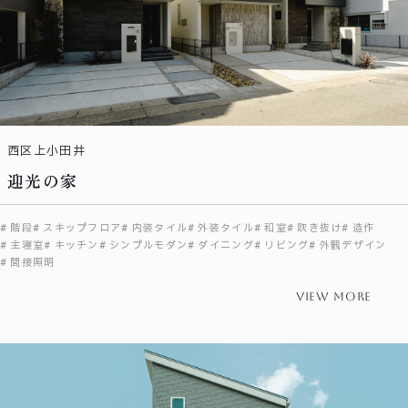
西区上小田井
迎光の家
階段
スキップフロア
内装タイル
外装タイル
和室
吹き抜け
造作
主寝室
キッチン
シンプルモダン
ダイニング
リビング
外観デザイン
間接照明
view more