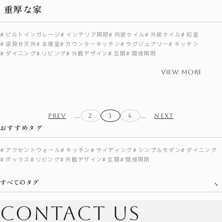
重厚な家
ビルトインガレージ
インテリア照明
内装タイル
外装タイル
和室
梁見せ天井
主寝室
カウンターキッチン
ラグジュアリー
キッチン
ダイニング
リビング
外観デザイン
玄関
間接照明
view more
PREV
...
2
3
4
...
NEXT
おすすめタグ
アクセントウォール
キッチン
サイディング
シンプルモダン
ダイニング
ボックス
リビング
外観デザイン
玄関
間接照明
すべてのタグ
contact us