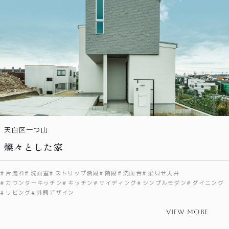
天白区一つ山
燦々とした家
片流れ
洗面室
ストリップ階段
階段
洗面台
梁見せ天井
カウンターキッチン
キッチン
サイディング
シンプルモダン
ダイニング
リビング
外観デザイン
view more