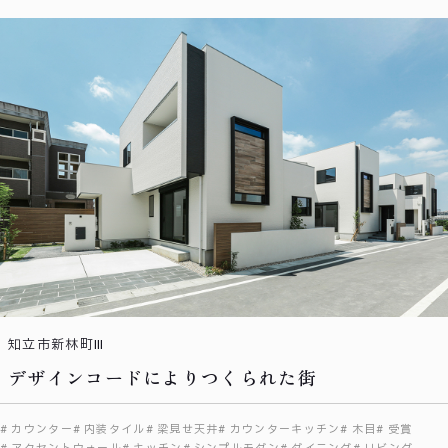
知立市新林町Ⅲ
デザインコードによりつくられた街
カウンター
内装タイル
梁見せ天井
カウンターキッチン
木目
受賞