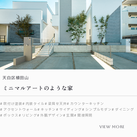
天白区植田山
ミニマルアートのような家
吹付け塗装
内装タイル
梁見せ天井
カウンターキッチン
アクセントウォール
キッチン
サイディング
シンプルモダン
ダイニング
ボックス
リビング
外観デザイン
玄関
間接照明
view more