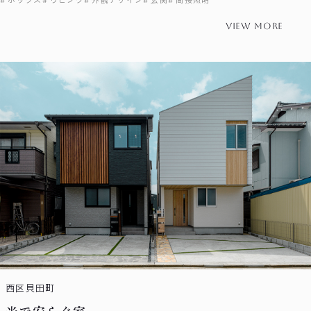
ボックス
リビング
外観デザイン
玄関
間接照明
view more
西区貝田町
光で安らぐ家