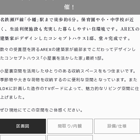
催！
名鉄瀬戸線「小幡」駅まで徒歩約6分。保育園や小・中学校が近
く、生活利便施設も充実した暮らしやすい住環境です。AREXの
建築家がデザインしたコンセプトハウス1邸、堂々完成です。
数々の受賞歴を誇るAREXの建築家が細部までこだわってデザインし
たコンセプトハウス「小屋裏を活かした家」最終1邸。
小屋裏空間を活用したゆとりのある収納スペースをもつ住まいです。
季節物や大きな荷物を収納するのに便利な空間となっています。また
LDKに計画した造作のTVボードによって、魅力的なリビング空間に仕
上げました。
ぜひ現地にてこの空間をご体感ください。
区画図
間取り/内観
設備/仕様