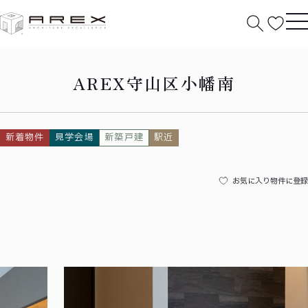
HOME
守山区小幡南
AREX守山区小幡南
新着物件
見学会場
新築戸建
駅近
お気に入り物件に登録