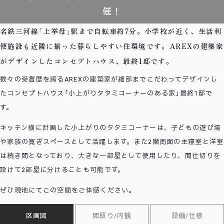
催！
名鉄三河線「上挙母」駅まで自転車約7分。小学校が近く、生活利
便施設も近隣に揃った暮らしやすい住環境です。AREXの建築家
がデザインしたコンセプトハウス、最終1邸です。
数々の受賞歴を誇るAREXの建築家が細部までこだわってデザインし
たコンセプトハウス「小上がりタタミコーナーのある家」最終1邸で
す。
キッチン横に計画した小上がりのタタミコーナーは、子どもの遊び場
や家族の寛ぎスペースとして活躍します。また2階南面の主寝室と洋室
は続き間となっており、大きな一部屋として使用したり、間仕切りを
設けて2部屋に分けることも可能です。
ぜひ現地にてこの空間をご体感ください。
区画図
間取り/内観
設備/仕様