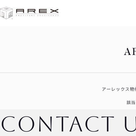
HOME
安城市里町Ⅳ
A
アーレックス物
該当
contact 