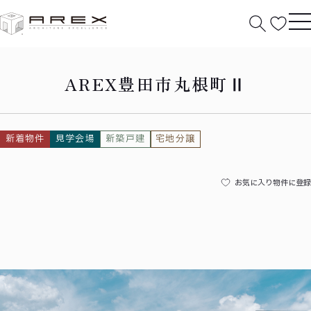
HOME
豊田市丸根町Ⅱ
AREX豊田市丸根町Ⅱ
新着物件
見学会場
新築戸建
宅地分譲
お気に入り物件に登録