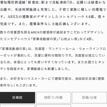
愛知環状鉄道線「新豊田」駅まで自転車約7分。近隣には緑豊かな
公園や、生活利便施設も充実した、子育て家族に嬉しい住環境で
す。AREXの建築家がデザインしたコンセプトハウス4邸、堂々
完成です。また、建築条件なし土地区画もございます。
数々の受賞歴を誇るAREXの建築家が細部までこだわってデザインし
たコンセプトハウス「家事楽動線の家」「心地よい家」など4邸。
「家事楽動線の家」は、洗面室・ランドリールーム・ウォークインクロ
ーゼットが集約した、洗濯に便利な間取りです。洗面室は独立してい
るため、来客にとっても使いやすくなっています。また水廻りとキッ
チンを隣接させ、家事動線にも配慮しました。
また、お好きなハウスメーカーにて建築可能な、自由設計区画（建築
条件なし）もございます。
区画図
間取り/内観
設備/仕様