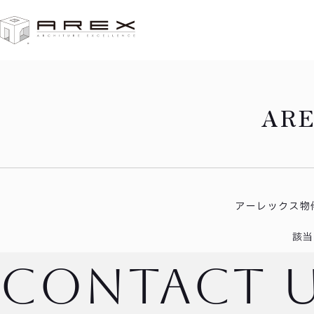
HOME
東海市富木島町Ⅹ
AR
アーレックス物
該当
contact 