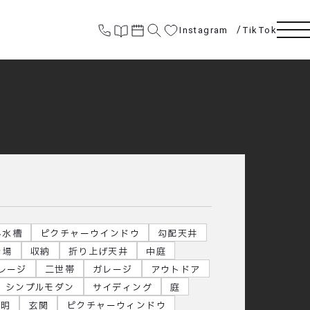
Instagram
TikTok
み水槽
ピクチャーウインドウ
勾配天井
き場
収納
折り上げ天井
中庭
レージ
二世帯
ガレージ
アウトドア
シンプルモダン
サイディング
庭
照明
玄関
ピクチャーウィンドウ