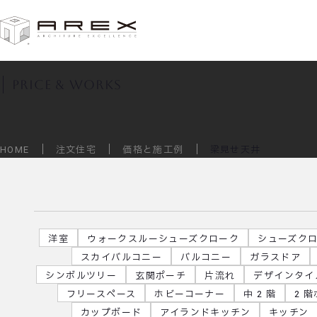
価格と施工例
price & works
HOME
注文住宅
価格と施工例
梁見せ天井
洋室
ウォークスルーシューズクローク
シューズク
スカイバルコニー
バルコニー
ガラスドア
シンボルツリー
玄関ポーチ
片流れ
デザインタイ
フリースペース
ホビーコーナー
中 2 階
2 
カップボード
アイランドキッチン
キッチン