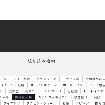
絞り込み検索
ローク
トイレ水栓
ダウンフロア
デザイン窓
壁面埋め込
インテリア照明
オープンキッチン
ホテルライク
ピアノ置
ル
洗面室
洗面台
テレビボード
化粧柱
ビルトインガ
階ホール
梁見せ天井
カウンターキッチン
吹き抜け
階段
ダイニング
アクセントウォール
和室
リビング
間接