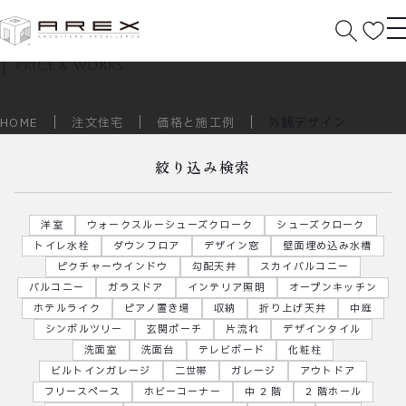
価格と施工例
price & works
HOME
注文住宅
価格と施工例
外観デザイン
絞り込み検索
洋室
ウォークスルーシューズクローク
シューズクローク
トイレ水栓
ダウンフロア
デザイン窓
壁面埋め込み水槽
ピクチャーウインドウ
勾配天井
スカイバルコニー
バルコニー
ガラスドア
インテリア照明
オープンキッチン
ホテルライク
ピアノ置き場
収納
折り上げ天井
中庭
シンボルツリー
玄関ポーチ
片流れ
デザインタイル
洗面室
洗面台
テレビボード
化粧柱
ビルトインガレージ
二世帯
ガレージ
アウトドア
フリースペース
ホビーコーナー
中 2 階
2 階ホール