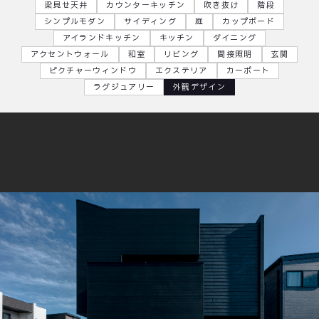
梁見せ天井
カウンターキッチン
吹き抜け
階段
シンプルモダン
サイディング
庭
カップボード
アイランドキッチン
キッチン
ダイニング
アクセントウォール
和室
リビング
間接照明
玄関
ピクチャーウィンドウ
エクステリア
カーポート
ラグジュアリー
外観デザイン