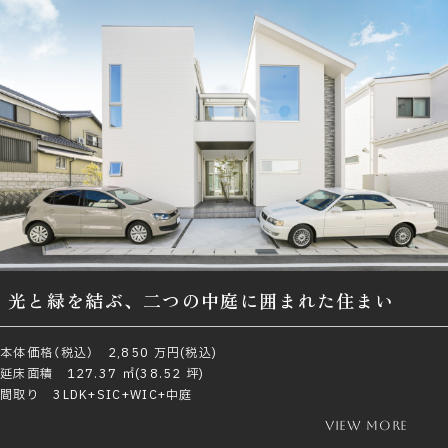
光と緑を結ぶ、二つの中庭に囲まれた住まい
本体価格（税込） 2,850 万円(税込)
延床面積 127.37 ㎡(38.52 坪)
間取り 3LDK+SIC+WIC+中庭
view more