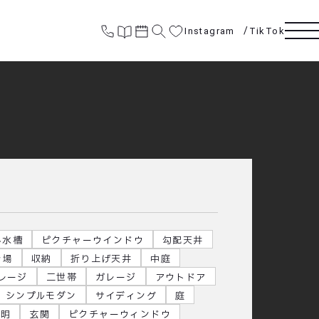
Instagram
TikTok
み水槽
ピクチャーウインドウ
勾配天井
き場
収納
折り上げ天井
中庭
レージ
二世帯
ガレージ
アウトドア
シンプルモダン
サイディング
庭
照明
玄関
ピクチャーウィンドウ