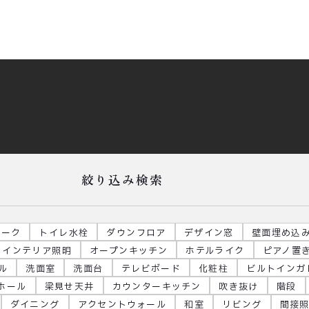
絞り込み検索
ローク
トイレ水栓
ダウンフロア
デザイン窓
壁面埋め込
インテリア照明
オープンキッチン
ホテルライク
ピアノ置
ル
洗面室
洗面台
テレビボード
化粧柱
ビルトインガ
階ホール
梁見せ天井
カウンターキッチン
吹き抜け
階段
ダイニング
アクセントウォール
和室
リビング
間接