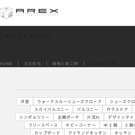
価格と施工例
price & works
HOME
注文住宅
価格と施工例
エクステリア
洋室
ウォークスルーシューズクローク
シューズク
スカイバルコニー
バルコニー
ガラスドア
シンボルツリー
玄関ポーチ
片流れ
デザインタイ
フリースペース
ホビーコーナー
中 2 階
2 
カップボード
アイランドキッチン
キッチン