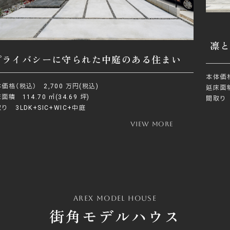
凛
プライバシーに守られた中庭のある住まい
本体価格
価格（税込） 2,700 万円(税込)
延床面積
面積 114.70 ㎡(34.69 坪)
間取り 
り 3LDK+SIC+WIC+中庭
view more
arex model house
街角モデルハウス