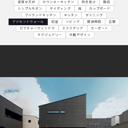
梁見せ天井
カウンターキッチン
吹き抜け
階段
シンプルモダン
サイディング
庭
カップボード
アイランドキッチン
キッチン
ダイニング
アクセントウォール
和室
リビング
間接照明
玄関
ピクチャーウィンドウ
エクステリア
カーポート
ラグジュアリー
外観デザイン