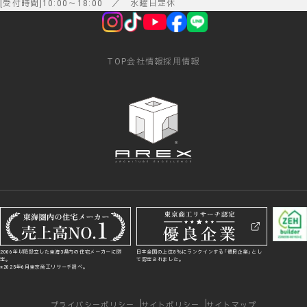
受付時間
10:00
～
18:00
／ 水曜日定休
TOP
会社情報
採用情報
2006年以降設立した東海3県内の住宅メーカーに限
日本全国の上位8％にランクインする「優良企業」とし
定。
て認定されました。
※2025年6月東京商工リサーチ調べ。
プライバシーポリシー
サイトポリシー
サイトマップ