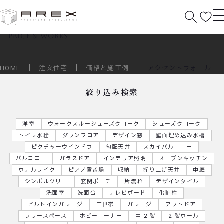
価格と施工例
price & works
HOME
注文住宅
価格と施工例
アクセントウォール
絞り込み検索
洋室
ウォークスルーシューズクローク
シューズクローク
トイレ水栓
ダウンフロア
デザイン窓
壁面埋め込み水槽
ピクチャーウインドウ
勾配天井
スカイバルコニー
バルコニー
ガラスドア
インテリア照明
オープンキッチン
ホテルライク
ピアノ置き場
収納
折り上げ天井
中庭
シンボルツリー
玄関ポーチ
片流れ
デザインタイル
洗面室
洗面台
テレビボード
化粧柱
ビルトインガレージ
二世帯
ガレージ
アウトドア
フリースペース
ホビーコーナー
中 2 階
2 階ホール