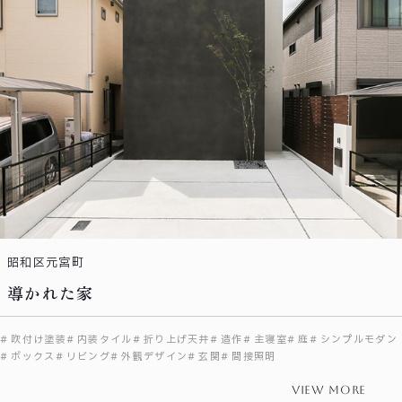
昭和区元宮町
導かれた家
吹付け塗装
内装タイル
折り上げ天井
造作
主寝室
庭
シンプルモダン
ボックス
リビング
外観デザイン
玄関
間接照明
view more