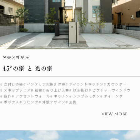
名東区社が丘
45°の家 と 光の家
吹付け塗装
インテリア照明
洋室
アイランドキッチン
カウンター
スキップフロア
和室
折り上げ天井
吹き抜け
ピクチャーウィンドウ
造作
アクセントウォール
キッチン
シンプルモダン
ダイニング
ボックス
リビング
外観デザイン
玄関
view more