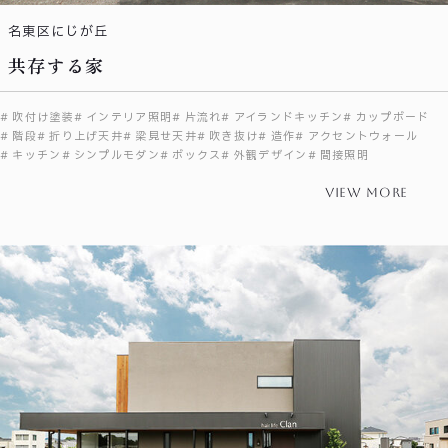
名東区にじが丘
共存する家
吹付け塗装
インテリア照明
片流れ
アイランドキッチン
カップボード
階段
折り上げ天井
梁見せ天井
吹き抜け
造作
アクセントウォール
キッチン
シンプルモダン
ボックス
外観デザイン
間接照明
view more