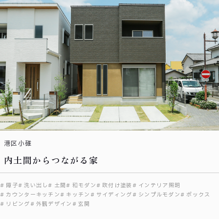
港区小碓
内土間からつながる家
障子
洗い出し
土間
和モダン
吹付け塗装
インテリア照明
カウンターキッチン
キッチン
サイディング
シンプルモダン
ボックス
リビング
外観デザイン
玄関