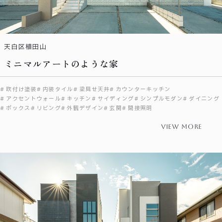
天白区植田山
ミニマルアートのような家
吹付け塗装
内装タイル
梁見せ天井
カウンターキッチン
アクセントウォール
キッチン
サイディング
シンプルモダン
ダイニング
ボックス
リビング
外観デザイン
玄関
間接照明
view more