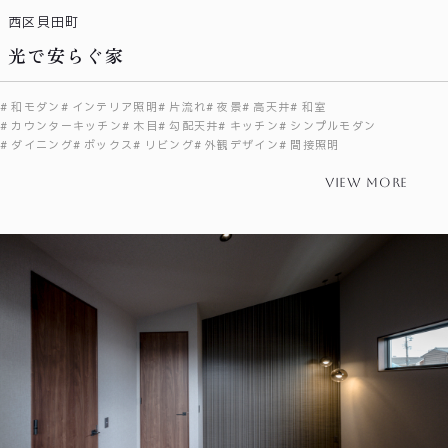
西区貝田町
光で安らぐ家
和モダン
インテリア照明
片流れ
夜景
高天井
和室
カウンターキッチン
木目
勾配天井
キッチン
シンプルモダン
ダイニング
ボックス
リビング
外観デザイン
間接照明
view more