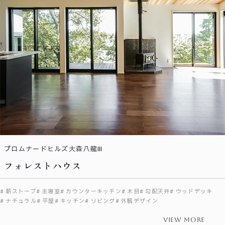
プロムナードヒルズ大森八龍Ⅲ
フォレストハウス
薪ストーブ
主寝室
カウンターキッチン
木目
勾配天井
ウッドデッキ
ナチュラル
平屋
キッチン
リビング
外観デザイン
view more