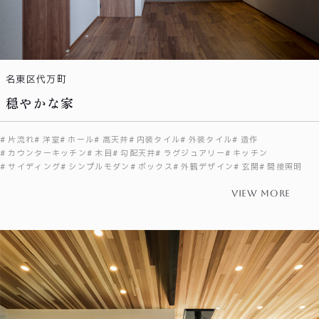
名東区代万町
穏やかな家
片流れ
洋室
ホール
高天井
内装タイル
外装タイル
造作
カウンターキッチン
木目
勾配天井
ラグジュアリー
キッチン
サイディング
シンプルモダン
ボックス
外観デザイン
玄関
間接照明
view more