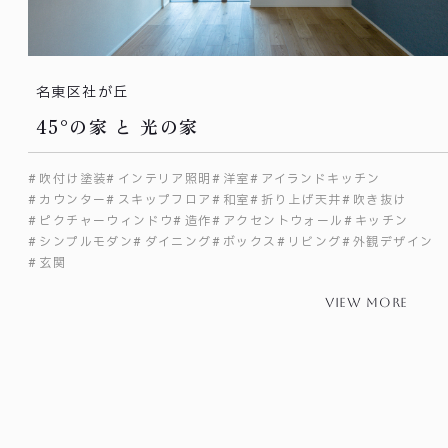
名東区社が丘
45°の家 と 光の家
吹付け塗装
インテリア照明
洋室
アイランドキッチン
カウンター
スキップフロア
和室
折り上げ天井
吹き抜け
ピクチャーウィンドウ
造作
アクセントウォール
キッチン
シンプルモダン
ダイニング
ボックス
リビング
外観デザイン
玄関
view more