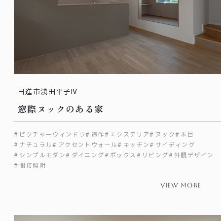
日進市浅田平子Ⅳ
窓際ヌックのある家
ピクチャーウィンドウ
造作
エクステリア
ヌック
木目
ナチュラル
アクセントウォール
キッチン
サイディング
シンプルモダン
ダイニング
ボックス
リビング
外観デザイン
間接照明
view more