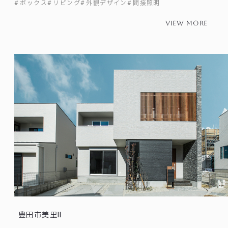
ボックス
リビング
外観デザイン
間接照明
view more
豊田市美里Ⅱ