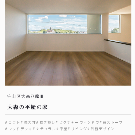
守山区大森八龍Ⅲ
大森の平屋の家
ロフト
高天井
吹き抜け
ピクチャーウィンドウ
薪ストーブ
ウッドデッキ
ナチュラル
平屋
リビング
外観デザイン