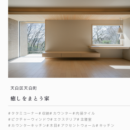
天白区天白町
癒しをまとう家
タタミコーナー
収納
カウンター
内装タイル
ピクチャーウィンドウ
エクステリア
主寝室
カウンターキッチン
木目
アクセントウォール
キッチン