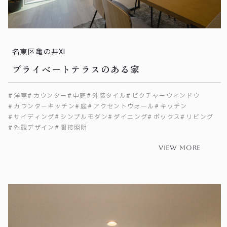
名東区亀の井Ⅺ
プライベートテラスのある家
洋室
カウンター
中庭
外装タイル
ピクチャーウィンドウ
カウンターキッチン
庭
アクセントウォール
キッチン
サイディング
シンプルモダン
ダイニング
ボックス
リビング
外観デザイン
間接照明
view more