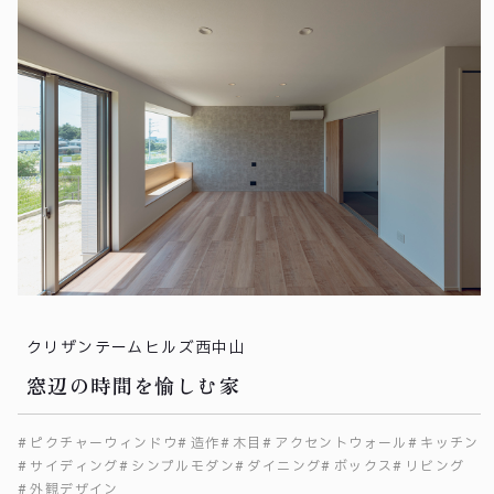
クリザンテームヒルズ西中山
窓辺の時間を愉しむ家
ピクチャーウィンドウ
造作
木目
アクセントウォール
キッチン
サイディング
シンプルモダン
ダイニング
ボックス
リビング
外観デザイン