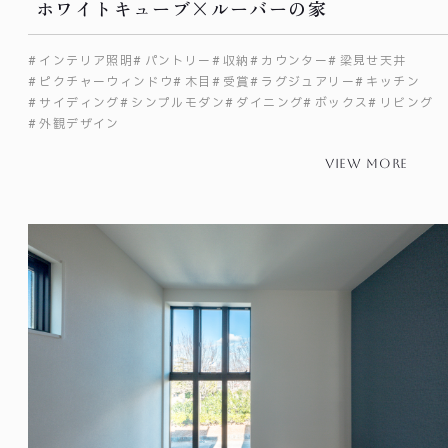
ホワイトキューブ×ルーバーの家
インテリア照明
パントリー
収納
カウンター
梁見せ天井
ピクチャーウィンドウ
木目
受賞
ラグジュアリー
キッチン
サイディング
シンプルモダン
ダイニング
ボックス
リビング
外観デザイン
view more