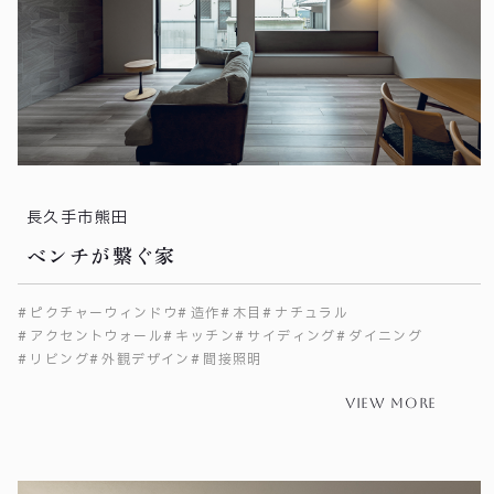
長久手市熊田
ベンチが繋ぐ家
ピクチャーウィンドウ
造作
木目
ナチュラル
アクセントウォール
キッチン
サイディング
ダイニング
リビング
外観デザイン
間接照明
view more