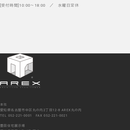
受付時間
10:00
～
18:00
／ 水曜日定休
本社
愛知県名古屋市中区丸の内2丁目12-8 AREX丸の内
TEL 052-221-0001 FAX 052-221-0021
豊田住宅展示場