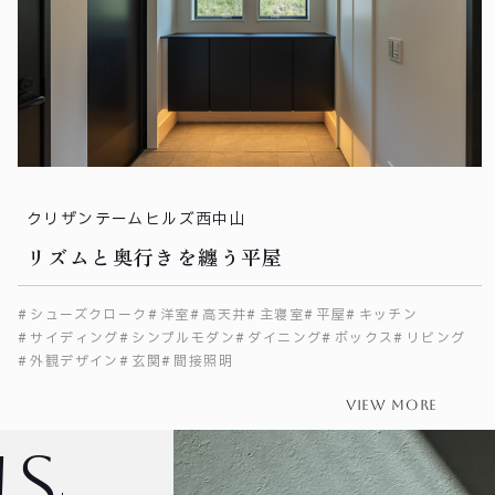
クリザンテームヒルズ西中山
リズムと奥行きを纏う平屋
シューズクローク
洋室
高天井
主寝室
平屋
キッチン
サイディング
シンプルモダン
ダイニング
ボックス
リビング
外観デザイン
玄関
間接照明
view more
us