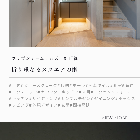
クリザンテームヒルズ三好丘緑
折り重なるスクエアの家
土間
シューズクローク
収納
ホール
外装タイル
和室
造作
エクステリア
カウンターキッチン
木目
アクセントウォール
キッチン
サイディング
シンプルモダン
ダイニング
ボックス
リビング
外観デザイン
玄関
間接照明
view more