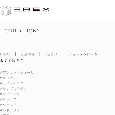
作品紹介
collections
HOME
分譲住宅
作品紹介
シューズクローク
おすすめタグ
アクセントウォール
キッチン
サイディング
シンプルモダン
ダイニング
ボックス
リビング
外観デザイン