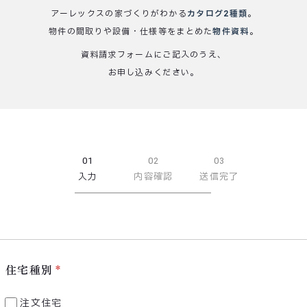
アーレックスの家づくりがわかる
カタログ2種類
。
物件の間取りや設備・仕様等をまとめた
物件資料
。
資料請求フォームにご記入のうえ、
お申し込みください。
01
02
03
入力
内容確認
送信完了
住宅種別
注文住宅