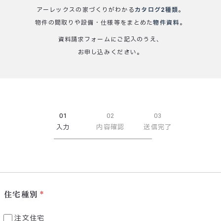
アーレックスの家づくりがわかる
カタログ2種類
。
物件の間取りや設備・仕様等をまとめた
物件資料
。
資料請求フォームにご記入のうえ、
お申し込みください。
01
02
03
入力
内容確認
送信完了
住宅種別
注文住宅