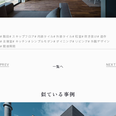
階段
スキップフロア
内装タイル
外装タイル
和室
吹き抜け
造作
主寝室
キッチン
シンプルモダン
ダイニング
リビング
外観デザイン
間接照明
PREV
NEXT
一覧へ
似ている事例