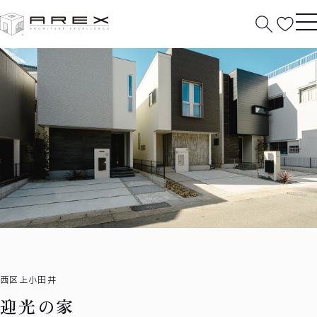
HOME
分譲住宅
作品紹介
迎光の家
西区上小田井
迎光の家