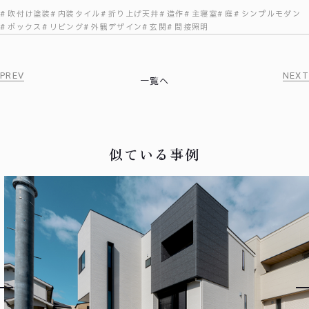
吹付け塗装
内装タイル
折り上げ天井
造作
主寝室
庭
シンプルモダン
ボックス
リビング
外観デザイン
玄関
間接照明
PREV
NEXT
一覧へ
似ている事例