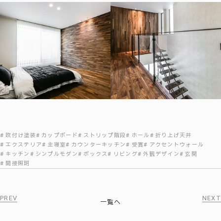
吹付け塗装
カップボード
ストリップ階段
ホール
折り上げ天井
エクステリア
主寝室
カウンターキッチン
受賞
アクセントウォール
キッチン
シンプルモダン
ボックス
リビング
外観デザイン
玄関
間接照明
PREV
NEXT
一覧へ