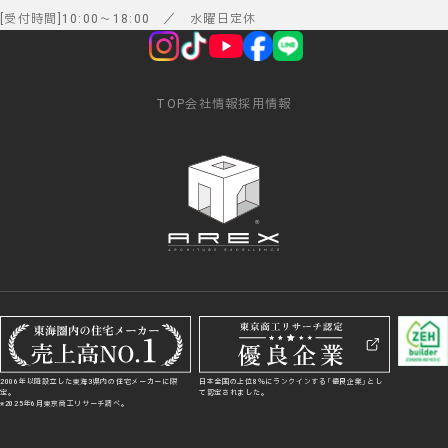
受付時間
10:00
～
18:00
／ 水曜日定休
TOP
会社情報
採用情報
2006年以降設立した東海3県内の住宅メーカーに限
日本全国の上位8％にランクインする「優良企業」とし
定。
て認定されました。
※2025年6月東京商工リサーチ調べ。