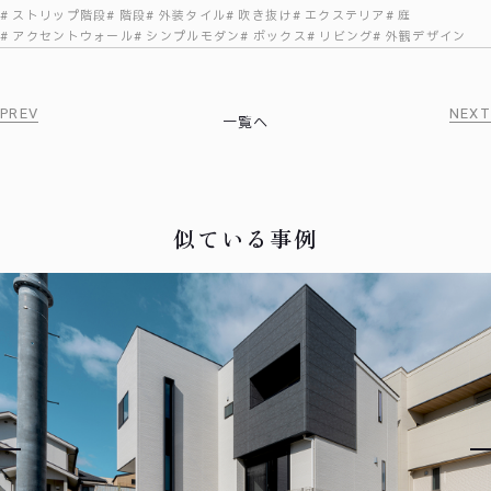
ストリップ階段
階段
外装タイル
吹き抜け
エクステリア
庭
アクセントウォール
シンプルモダン
ボックス
リビング
外観デザイン
PREV
NEXT
一覧へ
似ている事例