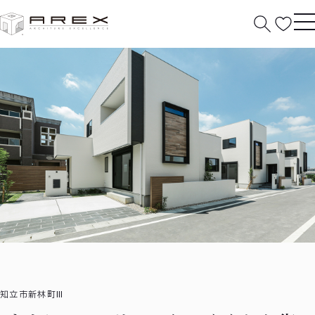
HOME
分譲住宅
作品紹介
デザインコードによりつく
られた街
知立市新林町Ⅲ