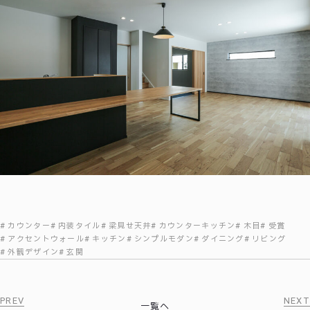
カウンター
内装タイル
梁見せ天井
カウンターキッチン
木目
受賞
アクセントウォール
キッチン
シンプルモダン
ダイニング
リビング
外観デザイン
玄関
PREV
NEXT
一覧へ