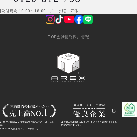
受付時間
10:00
～
18:00
／ 水曜日定休
TOP
会社情報
採用情報
2006年以降設立した東海3県内の住宅メーカーに限
日本全国の上位8％にランクインする「優良企業」とし
定。
て認定されました。
※2025年6月東京商工リサーチ調べ。