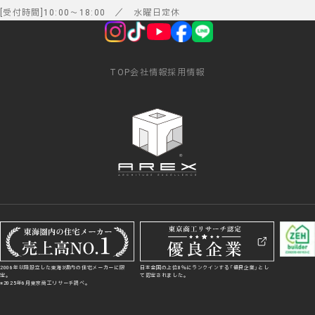
受付時間
10:00
～
18:00
／ 水曜日定休
TOP
会社情報
採用情報
2006年以降設立した東海3県内の住宅メーカーに限
日本全国の上位8％にランクインする「優良企業」とし
定。
て認定されました。
※2025年6月東京商工リサーチ調べ。